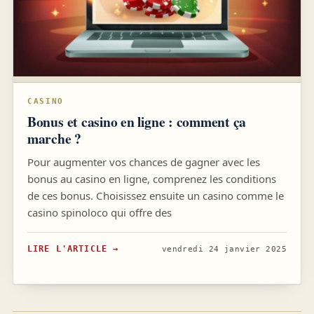
CASINO
Bonus et casino en ligne : comment ça
marche ?
Pour augmenter vos chances de gagner avec les
bonus au casino en ligne, comprenez les conditions
de ces bonus. Choisissez ensuite un casino comme le
casino spinoloco qui offre des
LIRE L'ARTICLE
vendredi 24 janvier 2025