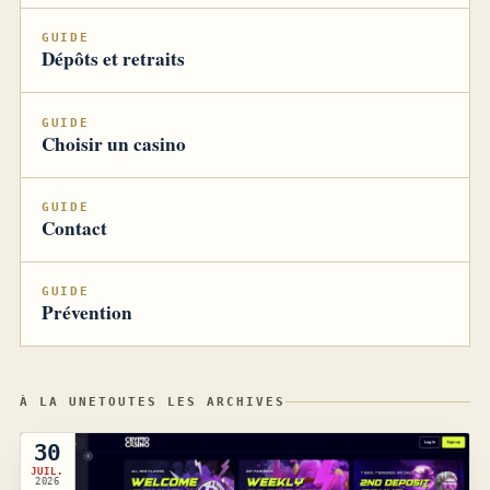
GUIDE
Dépôts et retraits
GUIDE
Choisir un casino
GUIDE
Contact
GUIDE
Prévention
À LA UNE
TOUTES LES ARCHIVES
30
JUIL.
2026