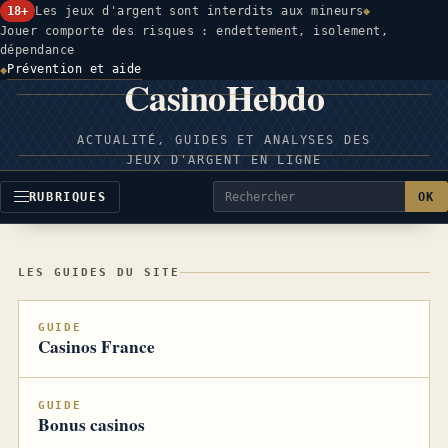
18+
Les jeux d'argent sont interdits aux mineurs
◆
Jouer comporte des risques : endettement, isolement,
dépendance
Prévention et aide
◆
CasinoHebdo
ACTUALITÉ, GUIDES ET ANALYSES DES
JEUX D'ARGENT EN LIGNE
RUBRIQUES
OK
LES GUIDES DU SITE
GUIDE
Casinos France
GUIDE
Bonus casinos