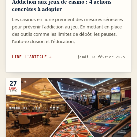
Addiction aux jeux de casino : 4 actions
concrètes à adopter
Les casinos en ligne prennent des mesures sérieuses
pour prévenir l’addiction au jeu. En mettant en place
des outils comme les limites de dépôt, les pauses,
l’auto-exclusion et l’éducation,
LIRE L'ARTICLE
jeudi 13 février 2025
27
JANV.
2025